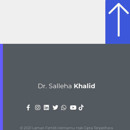
Dr. Salleha
Khalid
List Item
© 2021 Laman Fertiliti Kernamu. Hak Cipta Terpelihara