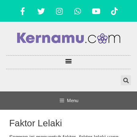
Menu
Faktor Lelaki