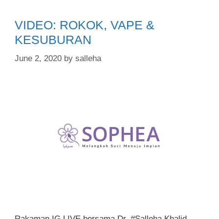
VIDEO: ROKOK, VAPE &
KESUBURAN
June 2, 2020
by
salleha
Rakaman IG LIVE bersama Dr. #Salleha Khalid,