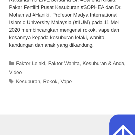
Pakar Fertiliti Pusat Kesuburan #SOPHEA dan Dr.
Mohamad #Haniki, Profesor Madya International
Islamic University Malaysia (#IIUM) pada 11 Mei
2020 membincangkan mengenai rokok, vape dan
kesannya kepada kesuburan lelaki, wanita,
kandungan dan anak yang dikandung.
Faktor Lelaki
,
Faktor Wanita
,
Kesuburan & Anda
,
Video
Kesuburan
,
Rokok
,
Vape