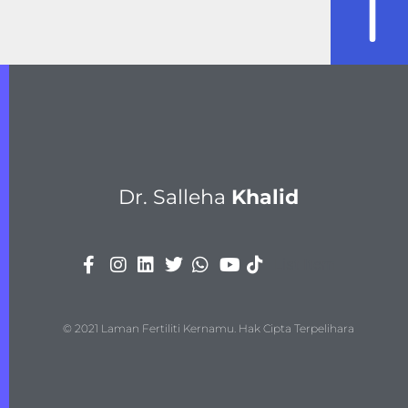
Dr. Salleha
Khalid
List Item
© 2021 Laman Fertiliti Kernamu. Hak Cipta Terpelihara